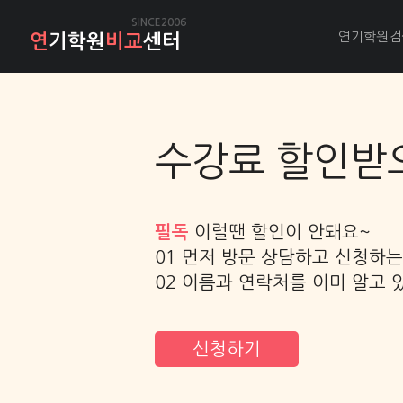
SINCE2006
연기학원검
연
기학원
비교
센터
수강료 할인받
필독
이럴땐 할인이 안돼요~
01 먼저 방문 상담하고 신청하는
02 이름과 연락처를 이미 알고 
신청하기