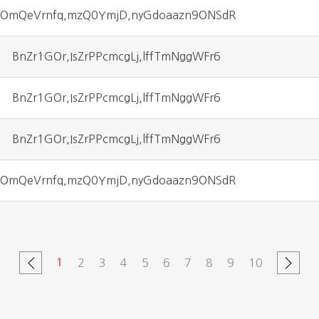
lOmQeVrnfq,mzQ0YmjD,nyGdoaazn9ONSdR
BnZr1GOr,IsZrPPcmcgLj,lffTmNggWFr6
BnZr1GOr,IsZrPPcmcgLj,lffTmNggWFr6
BnZr1GOr,IsZrPPcmcgLj,lffTmNggWFr6
lOmQeVrnfq,mzQ0YmjD,nyGdoaazn9ONSdR
1
2
3
4
5
6
7
8
9
10