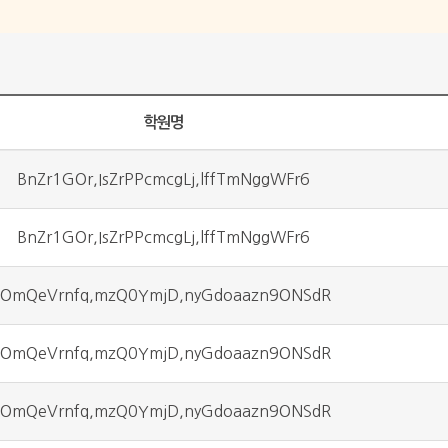
학원명
BnZr1GOr,IsZrPPcmcgLj,lffTmNggWFr6
BnZr1GOr,IsZrPPcmcgLj,lffTmNggWFr6
lOmQeVrnfq,mzQ0YmjD,nyGdoaazn9ONSdR
lOmQeVrnfq,mzQ0YmjD,nyGdoaazn9ONSdR
lOmQeVrnfq,mzQ0YmjD,nyGdoaazn9ONSdR